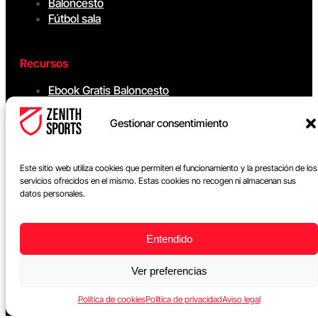
Baloncesto
Fútbol sala
Recursos
Ebook Gratis Baloncesto
Gestionar consentimiento
Contacto
info@zenithsports.com
Tlf: +34 672 98 12 17
Este sitio web utiliza cookies que permiten el funcionamiento y la prestación de los
servicios ofrecidos en el mismo. Estas cookies no recogen ni almacenan sus
datos personales.
Entendido
Ver preferencias
Política de cookies
Política de privacidad
Aviso legal
©2026 Zenith Sports. Todos los derechos reservados.