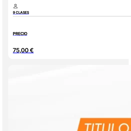
9 CLASES
PRECIO
75,00
€