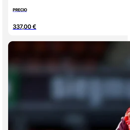
PRECIO
337,00
€