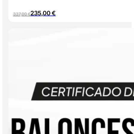
235,00
€
337,00
€