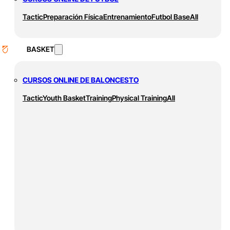
Tactic
Preparación Física
Entrenamiento
Futbol Base
All
BASKET
CURSOS ONLINE DE BALONCESTO
Tactic
Youth Basket
Training
Physical Training
All