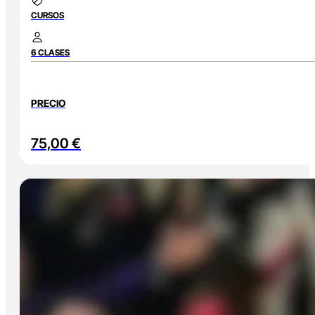
CURSOS
6 CLASES
PRECIO
75,00
€