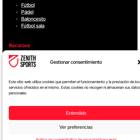
Fútbol
Pádel
Baloncesto
Fútbol sala
Recursos
Ebook Gratis Baloncesto
Gestionar consentimiento
Contacto
Este sitio web utiliza cookies que permiten el funcionamiento y la prestación de los
servicios ofrecidos en el mismo. Estas cookies no recogen ni almacenan sus dato
info@zenithsports.com
Tlf: +34 672 98 12 17
personales.
Entendido
Ver preferencias
Política de cookies
Política de privacidad
Aviso legal