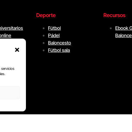
Deporte
Recursos
niversitarios
Fútbol
Ebook G
online
Pádel
Balonce
s experto
Baloncesto
nline
Fútbol sala
a Futbol
ía Pádel
 servicios
les.