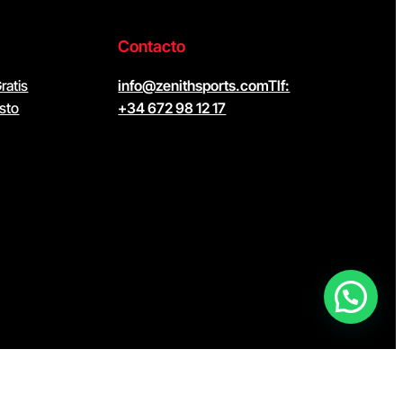
Contacto
ratis
info@zenithsports.com
Tlf:
sto
+34 672 98 12 17