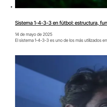
Sistema 1-4-3-3 en fútbol: estructura, fu
14 de mayo de 2025
El sistema 1-4-3-3 es uno de los más utilizados en 