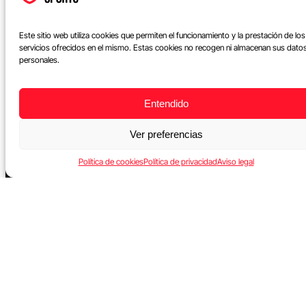
Este sitio web utiliza cookies que permiten el funcionamiento y la prestación de los
servicios ofrecidos en el mismo. Estas cookies no recogen ni almacenan sus dato
personales.
Formación
Entendido
Títulos universitarios
Ver preferencias
Másters online
Programas experto
Política de cookies
Política de privacidad
Aviso legal
Cursos online
Membresía Futbol
Membresía Pádel
Deporte
Fútbol
Pádel
Baloncesto