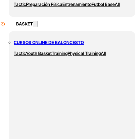
Tactic
Preparación Física
Entrenamiento
Futbol Base
All
BASKET
CURSOS ONLINE DE BALONCESTO
Tactic
Youth Basket
Training
Physical Training
All