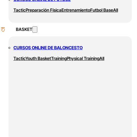
Tactic
Preparación Física
Entrenamiento
Futbol Base
All
BASKET
CURSOS ONLINE DE BALONCESTO
Tactic
Youth Basket
Training
Physical Training
All