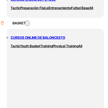
Tactic
Preparación Física
Entrenamiento
Futbol Base
All
BASKET
CURSOS ONLINE DE BALONCESTO
Tactic
Youth Basket
Training
Physical Training
All