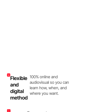
100% online and
Flexible
audiovisual so you can
and
learn how, when, and
digital
where you want.
method