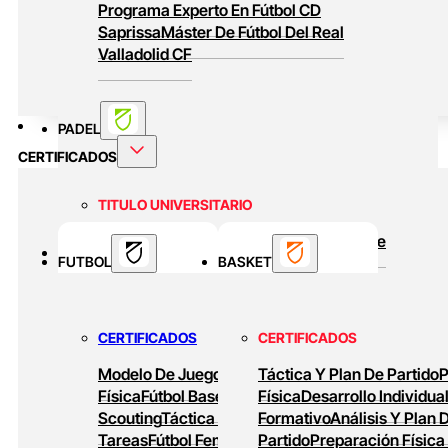
Programa Experto En Fútbol CD
Saprissa
Máster De Fútbol Del Real
Valladolid CF
PADEL
CERTIFICADOS
TITULO UNIVERSITARIO
Curso Universitario Técnico En Padel De
BASKET
FUTBOL
Alto Rendimiento
BASKET
MASTERS ONLINE
CERTIFICADOS
CERTIFICADOS
Baloncesto Formativo
Preparación Física
Modelo De Juego
Preparación
Táctica Y Plan De Partido
P
En Baloncesto
Baloncesto De Alto
Física
Fútbol Base
Análisis Y
Física
Desarrollo Individua
Rendimiento
Scouting
Táctica Ofensiva
Formativo
Diseño De
Análisis Y Plan 
Tareas
Fútbol Femenino
Partido
Tareas De
Preparación Física