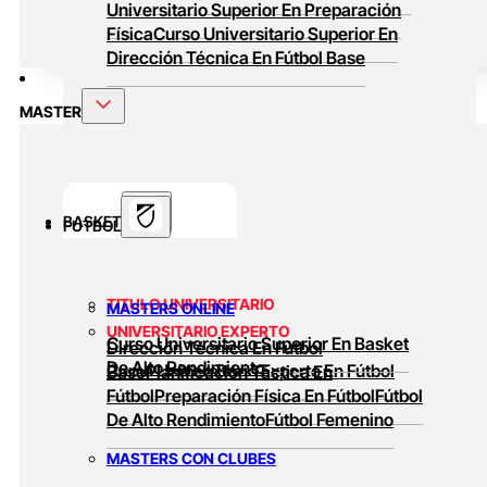
Universitario Superior En Preparación
Física
Curso Universitario Superior En
Dirección Técnica En Fútbol Base
MASTER
BASKET
FUTBOL
TITULO UNIVERSITARIO
MASTERS ONLINE
UNIVERSITARIO EXPERTO
Curso Universitario Superior En Basket
Dirección Técnica En Fútbol
De Alto Rendimiento
Curso Universitario Experto En Fútbol
Base
Planificación Táctica En
Fútbol
Preparación Física En Fútbol
Fútbol
De Alto Rendimiento
Fútbol Femenino
MASTERS CON CLUBES