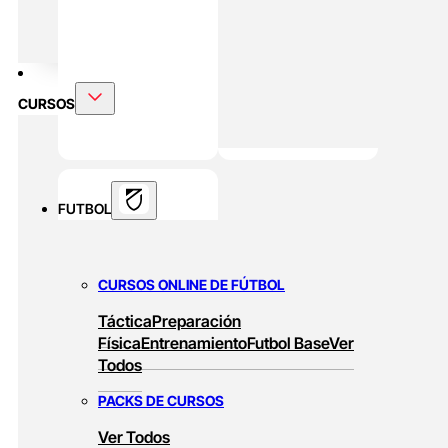
DOBLE MÁSTER
Alto Rendimiento Y Prepración Física
CURSOS
FUTBOL
CURSOS ONLINE DE FÚTBOL
Táctica
Preparación
Física
Entrenamiento
Futbol Base
Ver
Todos
PACKS DE CURSOS
Ver Todos