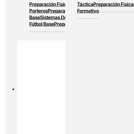
Preparación Física
Entrenamiento De
Táctica
Preparación Física
Porteros
Preparación Física En Fútbol
Formativo
Base
Sistemas De Juego
Entrenamiento En
Fútbol Base
Preparación Física Y Táctica
PADEL
MASTERS ONLINE
Preparación Física En Padel
Alto
Rendimiento En Padel