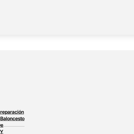
reparación
l
Baloncesto
De
 Y