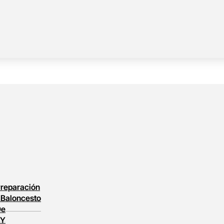
reparación
l
Baloncesto
De
 Y