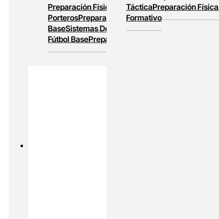
Preparación Física
Entrenamiento De
Táctica
Preparación Física
Porteros
Preparación Física En Fútbol
Formativo
Base
Sistemas De Juego
Entrenamiento En
Fútbol Base
Preparación Física Y Táctica
PADEL
MASTERS ONLINE
Preparación Física En Padel
Alto
Rendimiento En Padel