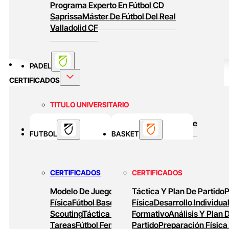
Programa Experto En Fútbol CD
Saprissa
Máster De Fútbol Del Real
Valladolid CF
PADEL
CERTIFICADOS
TITULO UNIVERSITARIO
Curso Universitario Técnico En Padel De
BASKET
FUTBOL
Alto Rendimiento
BASKET
MASTERS ONLINE
CERTIFICADOS
CERTIFICADOS
Baloncesto Formativo
Preparación Física
Modelo De Juego
Preparación
Táctica Y Plan De Partido
P
En Baloncesto
Baloncesto De Alto
Física
Fútbol Base
Análisis Y
Física
Desarrollo Individua
Rendimiento
Scouting
Táctica Ofensiva
Formativo
Diseño De
Análisis Y Plan 
Tareas
Fútbol Femenino
Partido
Tareas De
Preparación Física