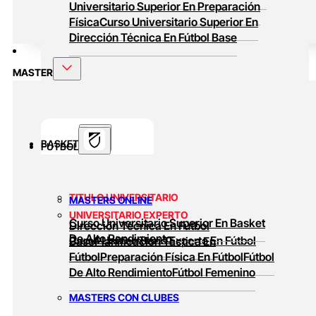
Universitario Superior En Preparación
Física
Curso Universitario Superior En
Dirección Técnica En Fútbol Base
MASTER
BASKET
FUTBOL
TITULO UNIVERSITARIO
MASTERS ONLINE
UNIVERSITARIO EXPERTO
Curso Universitario Superior En Basket
Dirección Técnica En Fútbol
De Alto Rendimiento
Curso Universitario Experto En Fútbol
Base
Planificación Táctica En
Fútbol
Preparación Física En Fútbol
Fútbol
De Alto Rendimiento
Fútbol Femenino
MASTERS CON CLUBES