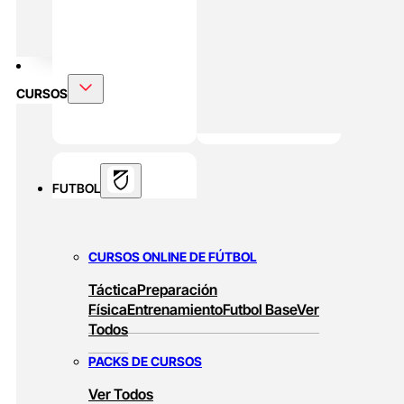
DOBLE MÁSTER
Alto Rendimiento Y Prepración Física
CURSOS
FUTBOL
CURSOS ONLINE DE FÚTBOL
Táctica
Preparación
Física
Entrenamiento
Futbol Base
Ver
Todos
PACKS DE CURSOS
Ver Todos