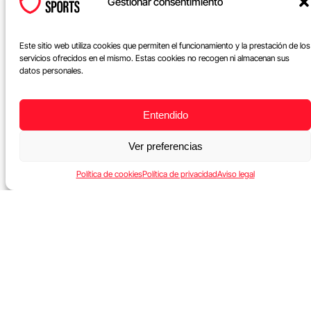
Gestionar consentimiento
Tiene tres opciones:
...
Este sitio web utiliza cookies que permiten el funcionamiento y la prestación de los
servicios ofrecidos en el mismo. Estas cookies no recogen ni almacenan sus
Leer más
datos personales.
Entendido
Ver preferencias
Política de cookies
Política de privacidad
Aviso legal