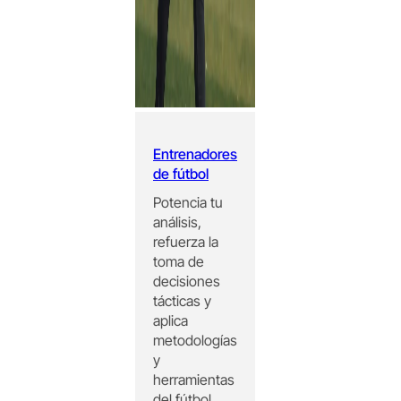
Entrenadores
de fútbol
Potencia tu
análisis,
refuerza la
toma de
decisiones
tácticas y
aplica
metodologías
y
herramientas
del fútbol