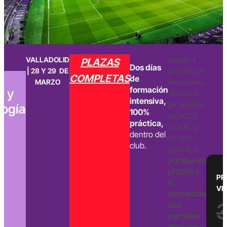
Asiste a
VALLADOLID
PLAZAS
Dos días
ponencias
| 28 Y 29 DE
,
COMPLETAS
de
exclusivas,
MARZO
formación
g y
sesiones
intensiva,
de análisis
ogía
100%
táctico y
práctica,
scouting
dentro del
en vivo,
club.
para que
pongas en
práctica
PR
lo
VE
aprendido
dos
partidos