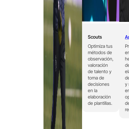
Scouts
An
Optimiza tus
P
métodos de
e
observación,
h
valoración
de
de talento y
e
toma de
d
decisiones
y
en la
en
elaboración
o
de plantillas.
de
r