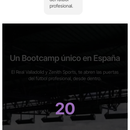
profesional.
Un Bootcamp único en España
El Real Valladolid y Zenith Sports, te abren las puertas
del fútbol profesional, desde dentro.
20