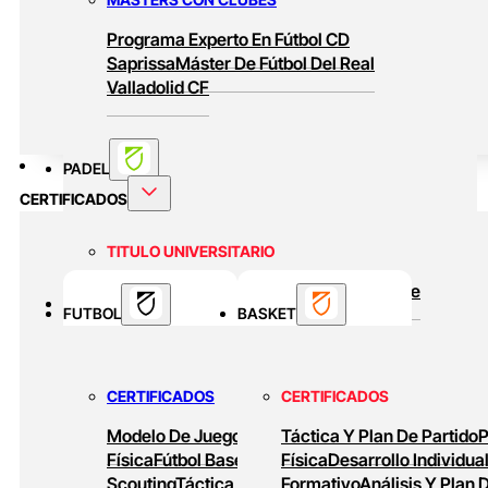
Programa Experto En Fútbol CD
Saprissa
Máster De Fútbol Del Real
Valladolid CF
PADEL
CERTIFICADOS
TITULO UNIVERSITARIO
Curso Universitario Técnico En Padel De
BASKET
FUTBOL
Alto Rendimiento
BASKET
MASTERS ONLINE
CERTIFICADOS
CERTIFICADOS
Baloncesto Formativo
Preparación Física
Modelo De Juego
Preparación
Táctica Y Plan De Partido
P
En Baloncesto
Baloncesto De Alto
Física
Fútbol Base
Análisis Y
Física
Desarrollo Individua
Rendimiento
Scouting
Táctica Ofensiva
Formativo
Diseño De
Análisis Y Plan 