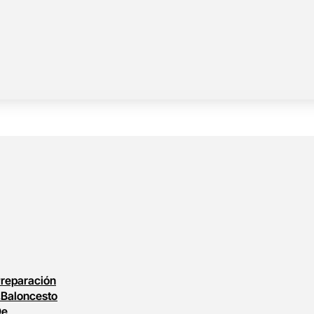
reparación
l
Baloncesto
De