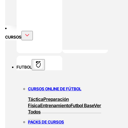
Rendimiento En Padel
DOBLE MÁSTER
Alto Rendimiento Y Prepración Física
CURSOS
FUTBOL
CURSOS ONLINE DE FÚTBOL
Táctica
Preparación
Física
Entrenamiento
Futbol Base
Ver
Todos
PACKS DE CURSOS