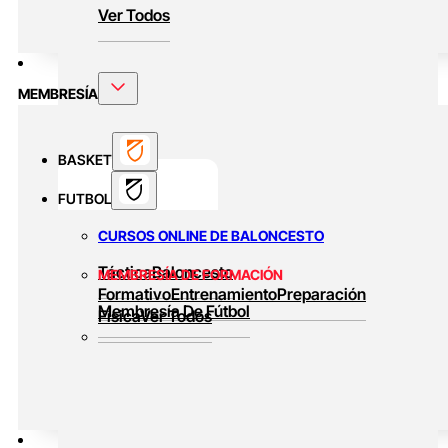
Ver Todos
MEMBRESÍA
BASKET
FUTBOL
CURSOS ONLINE DE BALONCESTO
Táctica
Baloncesto
MEMBRESÍA DE FORMACIÓN
Formativo
Entrenamiento
Preparación
Membresía De Fútbol
Física
Ver Todos