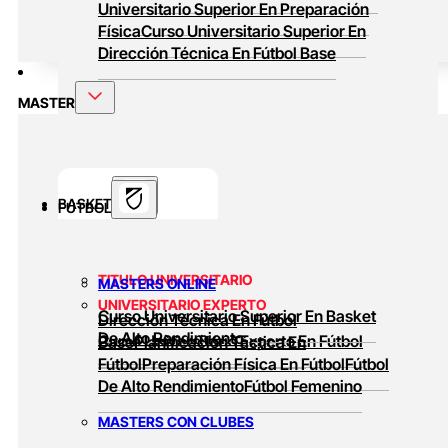
Universitario Superior En Preparación
Física
Curso Universitario Superior En
Dirección Técnica En Fútbol Base
MASTER
BASKET
FUTBOL
TITULO UNIVERSITARIO
MASTERS ONLINE
UNIVERSITARIO EXPERTO
Curso Universitario Superior En Basket
Dirección Técnica En Fútbol
De Alto Rendimiento
Curso Universitario Experto En Fútbol
Base
Planificación Táctica En
Fútbol
Preparación Física En Fútbol
Fútbol
De Alto Rendimiento
Fútbol Femenino
MASTERS CON CLUBES