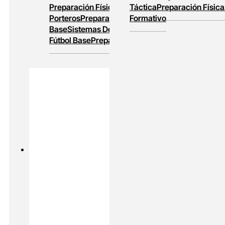
Preparación Física
Entrenamiento De
Táctica
Preparación Física
Porteros
Preparación Física En Fútbol
Formativo
Base
Sistemas De Juego
Entrenamiento En
Fútbol Base
Preparación Física Y Táctica
PADEL
MASTERS ONLINE
Preparación Física En Padel
Alto
Rendimiento En Padel