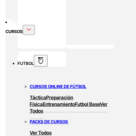
DOBLE MÁSTER
Alto Rendimiento Y Prepración Física
CURSOS
FUTBOL
CURSOS ONLINE DE FÚTBOL
Táctica
Preparación
Física
Entrenamiento
Futbol Base
Ver
Todos
PACKS DE CURSOS
Ver Todos