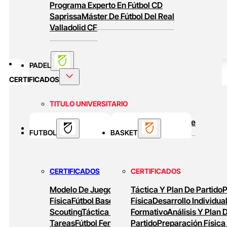
Programa Experto En Fútbol CD
Saprissa
Máster De Fútbol Del Real
Valladolid CF
PADEL
CERTIFICADOS
TITULO UNIVERSITARIO
Curso Universitario Técnico En Padel De
BASKET
FUTBOL
Alto Rendimiento
BASKET
MASTERS ONLINE
CERTIFICADOS
CERTIFICADOS
Baloncesto Formativo
Preparación Física
Modelo De Juego
Preparación
Táctica Y Plan De Partido
P
En Baloncesto
Baloncesto De Alto
Física
Fútbol Base
Análisis Y
Física
Desarrollo Individua
Rendimiento
Scouting
Táctica Ofensiva
Formativo
Diseño De
Análisis Y Plan 
Tareas
Fútbol Femenino
Partido
Tareas De
Preparación Física