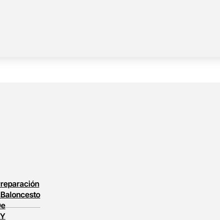
reparación
l
Baloncesto
De
 Y