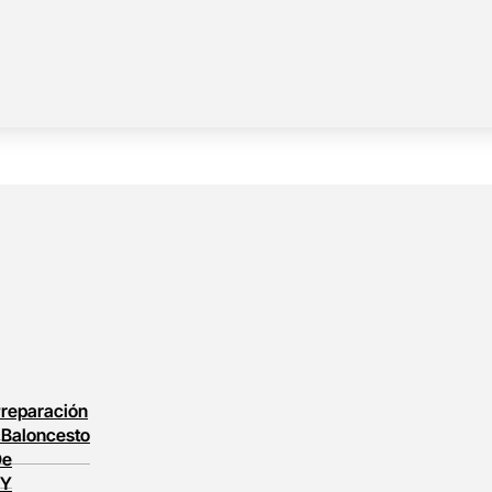
reparación
l
Baloncesto
De
 Y