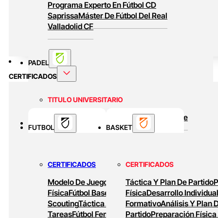
Programa Experto En Fútbol CD
Saprissa
Máster De Fútbol Del Real
Valladolid CF
PADEL
CERTIFICADOS
TITULO UNIVERSITARIO
Curso Universitario Técnico En Padel De
BASKET
FUTBOL
Alto Rendimiento
BASKET
MASTERS ONLINE
CERTIFICADOS
CERTIFICADOS
Baloncesto Formativo
Preparación Física
Modelo De Juego
Preparación
Táctica Y Plan De Partido
P
En Baloncesto
Baloncesto De Alto
Física
Fútbol Base
Análisis Y
Física
Desarrollo Individua
Rendimiento
Scouting
Táctica Ofensiva
Formativo
Diseño De
Análisis Y Plan 
Tareas
Fútbol Femenino
Partido
Tareas De
Preparación Física