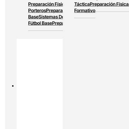
Preparación Física
Entrenamiento De
Táctica
Preparación Física
Porteros
Preparación Física En Fútbol
Formativo
Base
Sistemas De Juego
Entrenamiento En
Fútbol Base
Preparación Física Y Táctica
PADEL
MASTERS ONLINE
Preparación Física En Padel
Alto
Rendimiento En Padel