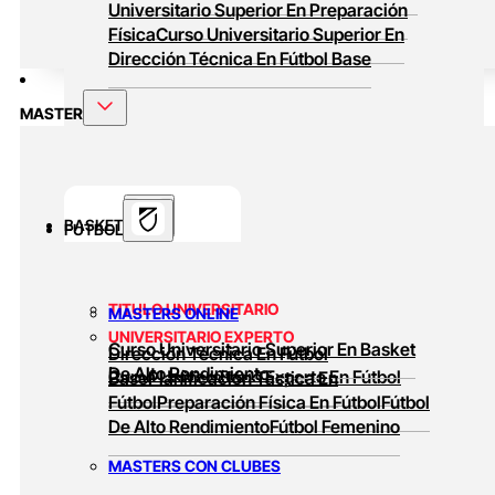
Universitario Superior En Preparación
Física
Curso Universitario Superior En
Dirección Técnica En Fútbol Base
MASTER
BASKET
FUTBOL
TITULO UNIVERSITARIO
MASTERS ONLINE
UNIVERSITARIO EXPERTO
Curso Universitario Superior En Basket
Dirección Técnica En Fútbol
De Alto Rendimiento
Curso Universitario Experto En Fútbol
Base
Planificación Táctica En
Fútbol
Preparación Física En Fútbol
Fútbol
De Alto Rendimiento
Fútbol Femenino
MASTERS CON CLUBES