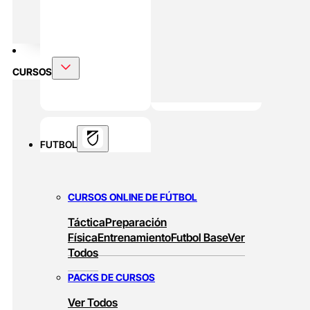
DOBLE MÁSTER
Alto Rendimiento Y Prepración Física
CURSOS
FUTBOL
CURSOS ONLINE DE FÚTBOL
Táctica
Preparación
Física
Entrenamiento
Futbol Base
Ver
Todos
PACKS DE CURSOS
Ver Todos