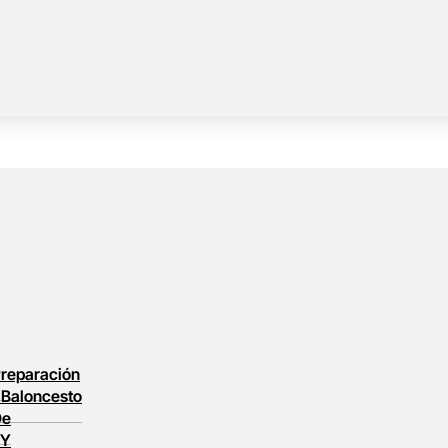
reparación
l
Baloncesto
De
 Y