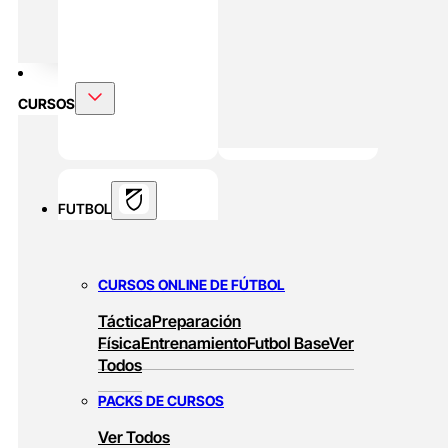
DOBLE MÁSTER
Alto Rendimiento Y Prepración Física
CURSOS
FUTBOL
CURSOS ONLINE DE FÚTBOL
Táctica
Preparación
Física
Entrenamiento
Futbol Base
Ver
Todos
PACKS DE CURSOS
Ver Todos