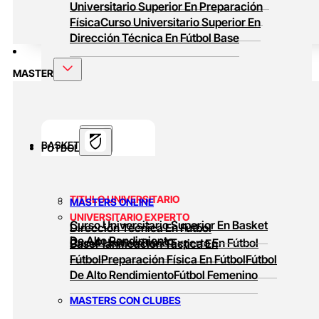
Universitario Superior En Preparación
Física
Curso Universitario Superior En
Dirección Técnica En Fútbol Base
MASTER
BASKET
FUTBOL
TITULO UNIVERSITARIO
MASTERS ONLINE
UNIVERSITARIO EXPERTO
Curso Universitario Superior En Basket
Dirección Técnica En Fútbol
De Alto Rendimiento
Curso Universitario Experto En Fútbol
Base
Planificación Táctica En
Fútbol
Preparación Física En Fútbol
Fútbol
De Alto Rendimiento
Fútbol Femenino
MASTERS CON CLUBES