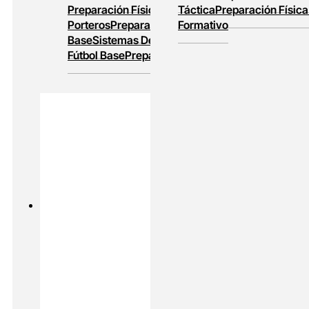
Preparación Física
Entrenamiento De
Táctica
Preparación Física
Porteros
Preparación Física En Fútbol
Formativo
Base
Sistemas De Juego
Entrenamiento En
Fútbol Base
Preparación Física Y Táctica
PADEL
MASTERS ONLINE
Preparación Física En Padel
Alto
Rendimiento En Padel