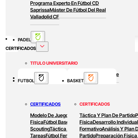
Programa Experto En Fútbol CD
Saprissa
Máster De Fútbol Del Real
Valladolid CF
PADEL
CERTIFICADOS
TITULO UNIVERSITARIO
Curso Universitario Técnico En Padel De
BASKET
FUTBOL
Alto Rendimiento
BASKET
MASTERS ONLINE
CERTIFICADOS
CERTIFICADOS
Baloncesto Formativo
Preparación Física
Modelo De Juego
Preparación
Táctica Y Plan De Partido
P
En Baloncesto
Baloncesto De Alto
Física
Fútbol Base
Análisis Y
Física
Desarrollo Individua
Rendimiento
Scouting
Táctica Ofensiva
Formativo
Diseño De
Análisis Y Plan 
Tareas
Fútbol Femenino
Partido
Tareas De
Preparación Física