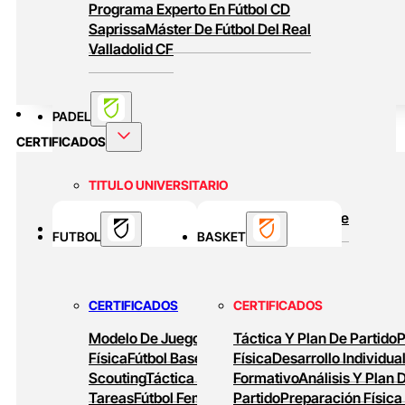
Programa Experto En Fútbol CD
Saprissa
Máster De Fútbol Del Real
Valladolid CF
PADEL
CERTIFICADOS
TITULO UNIVERSITARIO
Curso Universitario Técnico En Padel De
BASKET
FUTBOL
Alto Rendimiento
BASKET
MASTERS ONLINE
CERTIFICADOS
CERTIFICADOS
Baloncesto Formativo
Preparación Física
Modelo De Juego
Preparación
Táctica Y Plan De Partido
P
En Baloncesto
Baloncesto De Alto
Física
Fútbol Base
Análisis Y
Física
Desarrollo Individua
Rendimiento
Scouting
Táctica Ofensiva
Formativo
Diseño De
Análisis Y Plan 
Tareas
Fútbol Femenino
Partido
Tareas De
Preparación Física