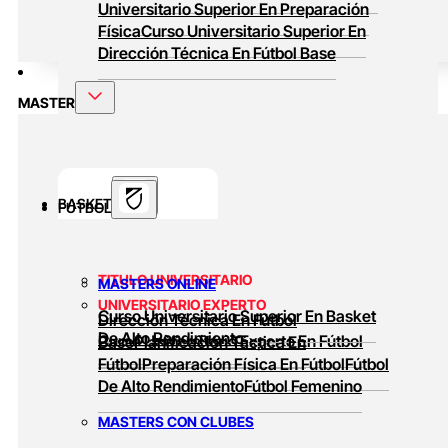
Universitario Superior En Preparación
Física
Curso Universitario Superior En
Dirección Técnica En Fútbol Base
MASTER
BASKET
FUTBOL
TITULO UNIVERSITARIO
MASTERS ONLINE
UNIVERSITARIO EXPERTO
Curso Universitario Superior En Basket
Dirección Técnica En Fútbol
De Alto Rendimiento
Curso Universitario Experto En Fútbol
Base
Planificación Táctica En
Fútbol
Preparación Física En Fútbol
Fútbol
De Alto Rendimiento
Fútbol Femenino
MASTERS CON CLUBES