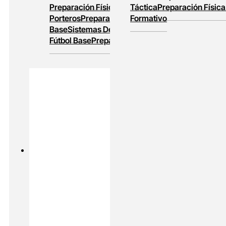
Preparación Física
Entrenamiento De
Táctica
Preparación Física
Porteros
Preparación Física En Fútbol
Formativo
Base
Sistemas De Juego
Entrenamiento En
Fútbol Base
Preparación Física Y Táctica
PADEL
MASTERS ONLINE
Preparación Física En Padel
Alto
Rendimiento En Padel