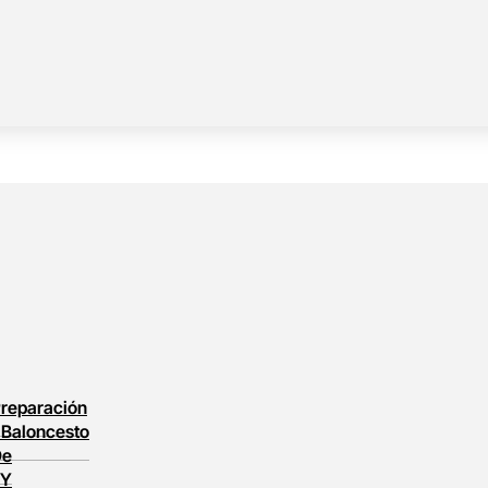
reparación
l
Baloncesto
De
 Y