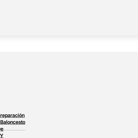
reparación
l
Baloncesto
De
 Y