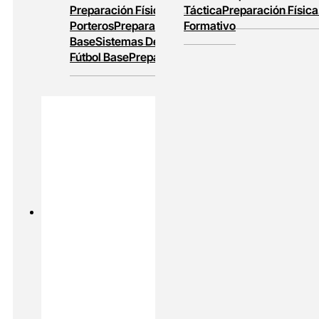
Preparación Física
Entrenamiento De
Táctica
Preparación Física
Porteros
Preparación Física En Fútbol
Formativo
Base
Sistemas De Juego
Entrenamiento En
Fútbol Base
Preparación Física Y Táctica
PADEL
MASTERS ONLINE
Preparación Física En Padel
Alto
Rendimiento En Padel