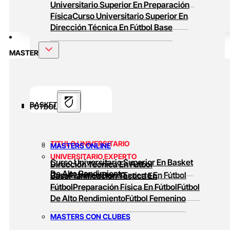
Universitario Superior En Preparación
Física
Curso Universitario Superior En
Dirección Técnica En Fútbol Base
MASTER
BASKET
FUTBOL
TITULO UNIVERSITARIO
MASTERS ONLINE
UNIVERSITARIO EXPERTO
Curso Universitario Superior En Basket
Dirección Técnica En Fútbol
De Alto Rendimiento
Curso Universitario Experto En Fútbol
Base
Planificación Táctica En
Fútbol
Preparación Física En Fútbol
Fútbol
De Alto Rendimiento
Fútbol Femenino
MASTERS CON CLUBES