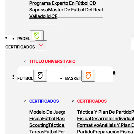
Programa Experto En Fútbol CD
Saprissa
Máster De Fútbol Del Real
Valladolid CF
PADEL
CERTIFICADOS
TITULO UNIVERSITARIO
Curso Universitario Técnico En Padel De
BASKET
FUTBOL
Alto Rendimiento
BASKET
MASTERS ONLINE
CERTIFICADOS
CERTIFICADOS
Baloncesto Formativo
Preparación Física
Modelo De Juego
Preparación
Táctica Y Plan De Partido
P
En Baloncesto
Baloncesto De Alto
Física
Fútbol Base
Análisis Y
Física
Desarrollo Individua
Rendimiento
Scouting
Táctica Ofensiva
Formativo
Diseño De
Análisis Y Plan 
Tareas
Fútbol Femenino
Partido
Tareas De
Preparación Física