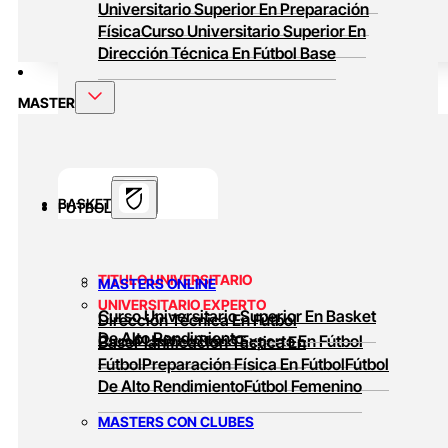
Universitario Superior En Preparación
Física
Curso Universitario Superior En
Dirección Técnica En Fútbol Base
MASTER
BASKET
FUTBOL
TITULO UNIVERSITARIO
MASTERS ONLINE
UNIVERSITARIO EXPERTO
Curso Universitario Superior En Basket
Dirección Técnica En Fútbol
De Alto Rendimiento
Curso Universitario Experto En Fútbol
Base
Planificación Táctica En
Fútbol
Preparación Física En Fútbol
Fútbol
De Alto Rendimiento
Fútbol Femenino
MASTERS CON CLUBES