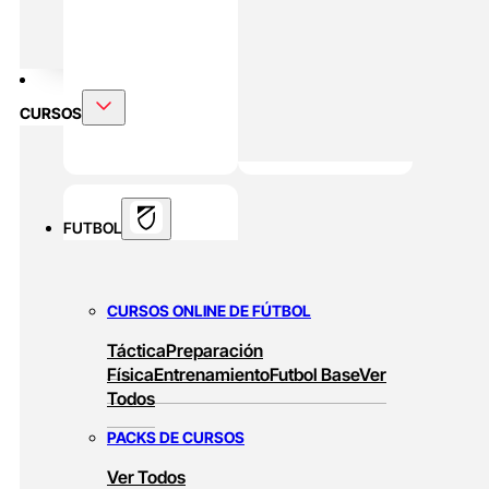
DOBLE MÁSTER
Alto Rendimiento Y Prepración Física
CURSOS
FUTBOL
CURSOS ONLINE DE FÚTBOL
Táctica
Preparación
Física
Entrenamiento
Futbol Base
Ver
Todos
PACKS DE CURSOS
Ver Todos