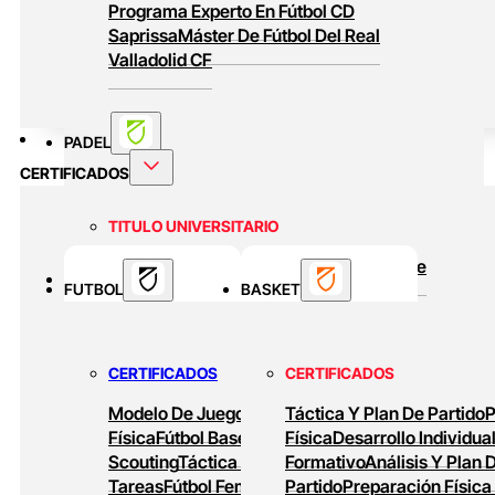
Programa Experto En Fútbol CD
Saprissa
Máster De Fútbol Del Real
Valladolid CF
PADEL
CERTIFICADOS
TITULO UNIVERSITARIO
Curso Universitario Técnico En Padel De
BASKET
FUTBOL
Alto Rendimiento
BASKET
MASTERS ONLINE
CERTIFICADOS
CERTIFICADOS
Baloncesto Formativo
Preparación Física
Modelo De Juego
Preparación
Táctica Y Plan De Partido
P
En Baloncesto
Baloncesto De Alto
Física
Fútbol Base
Análisis Y
Física
Desarrollo Individua
Rendimiento
Scouting
Táctica Ofensiva
Formativo
Diseño De
Análisis Y Plan 
Tareas
Fútbol Femenino
Partido
Tareas De
Preparación Física