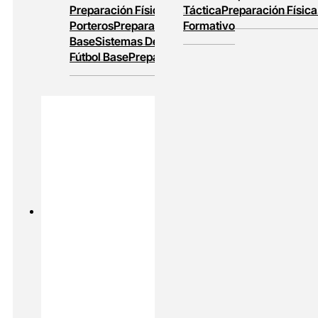
Preparación Física
Entrenamiento De
Táctica
Preparación Física
Porteros
Preparación Física En Fútbol
Formativo
Base
Sistemas De Juego
Entrenamiento En
Fútbol Base
Preparación Física Y Táctica
PADEL
MASTERS ONLINE
Preparación Física En Padel
Alto
Rendimiento En Padel