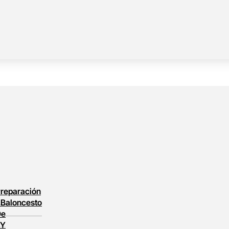
reparación
l
Baloncesto
De
 Y