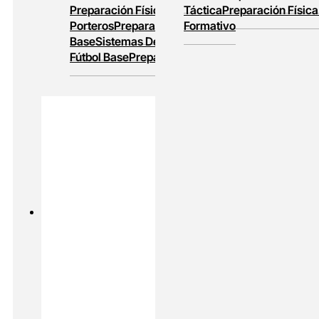
Preparación Física
Entrenamiento De
Táctica
Preparación Física
Porteros
Preparación Física En Fútbol
Formativo
Base
Sistemas De Juego
Entrenamiento En
Fútbol Base
Preparación Física Y Táctica
PADEL
MASTERS ONLINE
Preparación Física En Padel
Alto
Rendimiento En Padel