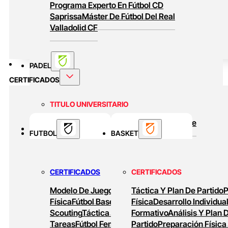
Programa Experto En Fútbol CD
Saprissa
Máster De Fútbol Del Real
Valladolid CF
PADEL
CERTIFICADOS
TITULO UNIVERSITARIO
Curso Universitario Técnico En Padel De
BASKET
FUTBOL
Alto Rendimiento
BASKET
MASTERS ONLINE
CERTIFICADOS
CERTIFICADOS
Baloncesto Formativo
Preparación Física
Modelo De Juego
Preparación
Táctica Y Plan De Partido
P
En Baloncesto
Baloncesto De Alto
Física
Fútbol Base
Análisis Y
Física
Desarrollo Individua
Rendimiento
Scouting
Táctica Ofensiva
Formativo
Diseño De
Análisis Y Plan 
Tareas
Fútbol Femenino
Partido
Tareas De
Preparación Física