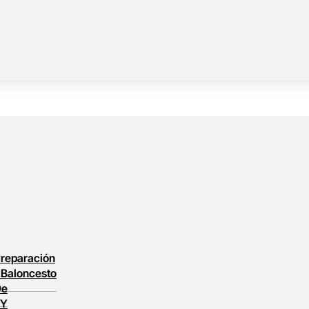
reparación
l
Baloncesto
De
 Y