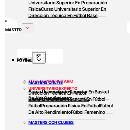
Universitario Superior En Preparación
Física
Curso Universitario Superior En
Dirección Técnica En Fútbol Base
MASTER
BASKET
FUTBOL
TITULO UNIVERSITARIO
MASTERS ONLINE
UNIVERSITARIO EXPERTO
Curso Universitario Superior En Basket
Dirección Técnica En Fútbol
De Alto Rendimiento
Curso Universitario Experto En Fútbol
Base
Planificación Táctica En
Fútbol
Preparación Física En Fútbol
Fútbol
De Alto Rendimiento
Fútbol Femenino
MASTERS CON CLUBES