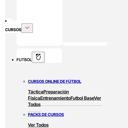
DOBLE MÁSTER
Alto Rendimiento Y Prepración Física
CURSOS
FUTBOL
CURSOS ONLINE DE FÚTBOL
Táctica
Preparación
Física
Entrenamiento
Futbol Base
Ver
Todos
PACKS DE CURSOS
Ver Todos