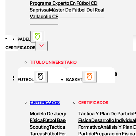
Programa Experto En Fútbol CD
Saprissa
Máster De Fútbol Del Real
Valladolid CF
PADEL
CERTIFICADOS
TITULO UNIVERSITARIO
Curso Universitario Técnico En Padel De
BASKET
FUTBOL
Alto Rendimiento
BASKET
MASTERS ONLINE
CERTIFICADOS
CERTIFICADOS
Baloncesto Formativo
Preparación Física
Modelo De Juego
Preparación
Táctica Y Plan De Partido
P
En Baloncesto
Baloncesto De Alto
Física
Fútbol Base
Análisis Y
Física
Desarrollo Individua
Rendimiento
Scouting
Táctica Ofensiva
Formativo
Diseño De
Análisis Y Plan 
Tareas
Fútbol Femenino
Partido
Tareas De
Preparación Física