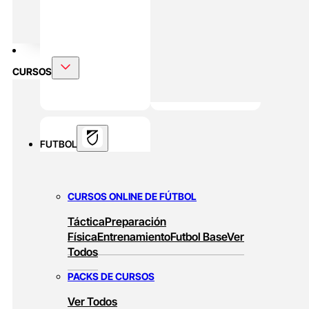
DOBLE MÁSTER
Alto Rendimiento Y Prepración Física
CURSOS
FUTBOL
CURSOS ONLINE DE FÚTBOL
Táctica
Preparación
Física
Entrenamiento
Futbol Base
Ver
Todos
PACKS DE CURSOS
Ver Todos