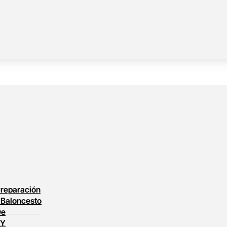
reparación
l
Baloncesto
De
 Y