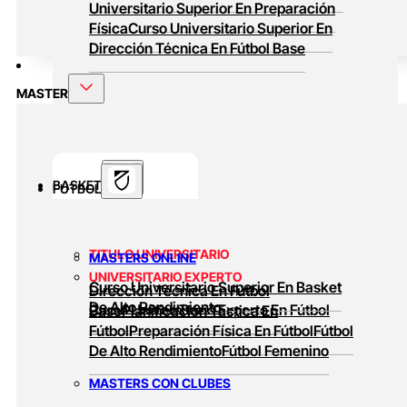
Universitario Superior En Preparación
Física
Curso Universitario Superior En
Dirección Técnica En Fútbol Base
MASTER
BASKET
FUTBOL
TITULO UNIVERSITARIO
MASTERS ONLINE
UNIVERSITARIO EXPERTO
Curso Universitario Superior En Basket
Dirección Técnica En Fútbol
De Alto Rendimiento
Curso Universitario Experto En Fútbol
Base
Planificación Táctica En
Fútbol
Preparación Física En Fútbol
Fútbol
De Alto Rendimiento
Fútbol Femenino
MASTERS CON CLUBES