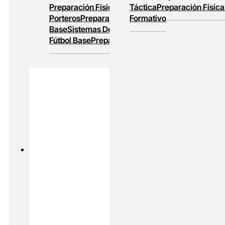
Preparación Física
Entrenamiento De
Táctica
Preparación Física
Porteros
Preparación Física En Fútbol
Formativo
Base
Sistemas De Juego
Entrenamiento En
Fútbol Base
Preparación Física Y Táctica
PADEL
MASTERS ONLINE
Preparación Física En Padel
Alto
Rendimiento En Padel