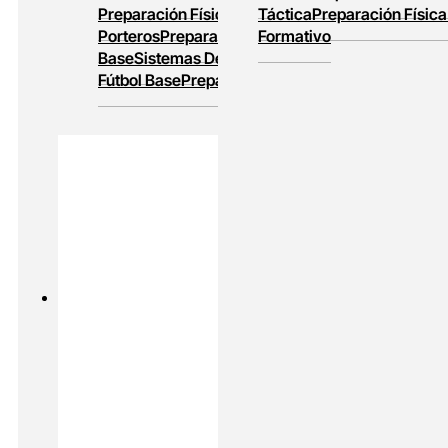
Preparación Física
Entrenamiento De
Táctica
Preparación Física
Porteros
Preparación Física En Fútbol
Formativo
Base
Sistemas De Juego
Entrenamiento En
Fútbol Base
Preparación Física Y Táctica
PADEL
MASTERS ONLINE
Preparación Física En Padel
Alto
Rendimiento En Padel