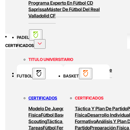
Programa Experto En Fútbol CD
Saprissa
Máster De Fútbol Del Real
Valladolid CF
PADEL
CERTIFICADOS
TITULO UNIVERSITARIO
Curso Universitario Técnico En Padel De
BASKET
FUTBOL
Alto Rendimiento
BASKET
MASTERS ONLINE
CERTIFICADOS
CERTIFICADOS
Baloncesto Formativo
Preparación Física
Modelo De Juego
Preparación
Táctica Y Plan De Partido
P
En Baloncesto
Baloncesto De Alto
Física
Fútbol Base
Análisis Y
Física
Desarrollo Individua
Rendimiento
Scouting
Táctica Ofensiva
Formativo
Diseño De
Análisis Y Plan 
Tareas
Fútbol Femenino
Partido
Tareas De
Preparación Física