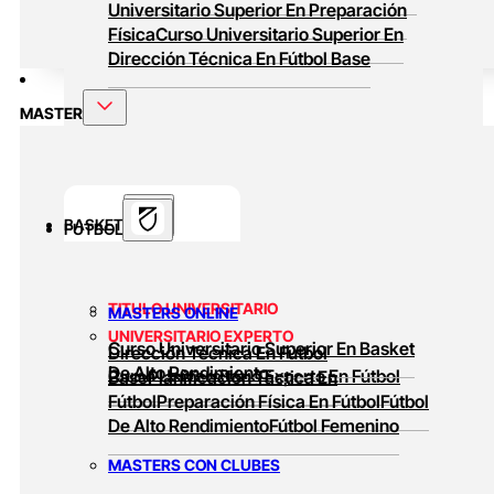
Universitario Superior En Preparación
Física
Curso Universitario Superior En
Dirección Técnica En Fútbol Base
MASTER
BASKET
FUTBOL
TITULO UNIVERSITARIO
MASTERS ONLINE
UNIVERSITARIO EXPERTO
Curso Universitario Superior En Basket
Dirección Técnica En Fútbol
De Alto Rendimiento
Curso Universitario Experto En Fútbol
Base
Planificación Táctica En
Fútbol
Preparación Física En Fútbol
Fútbol
De Alto Rendimiento
Fútbol Femenino
MASTERS CON CLUBES