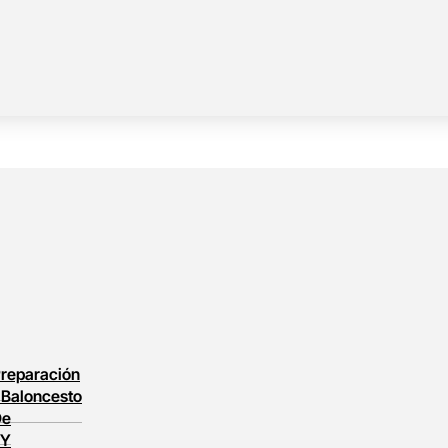
reparación
l
Baloncesto
De
 Y