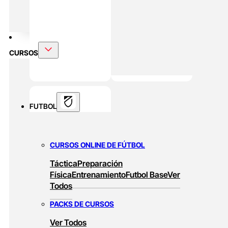
DOBLE MÁSTER
Alto Rendimiento Y Prepración Física
CURSOS
FUTBOL
CURSOS ONLINE DE FÚTBOL
Táctica
Preparación
Física
Entrenamiento
Futbol Base
Ver
Todos
PACKS DE CURSOS
Ver Todos