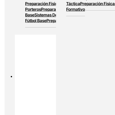
Preparación Física
Entrenamiento De
Táctica
Preparación Física
Porteros
Preparación Física En Fútbol
Formativo
Base
Sistemas De Juego
Entrenamiento En
Fútbol Base
Preparación Física Y Táctica
PADEL
MASTERS ONLINE
Preparación Física En Padel
Alto
Rendimiento En Padel