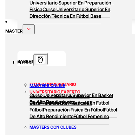
Universitario Superior En Preparación
Física
Curso Universitario Superior En
Dirección Técnica En Fútbol Base
MASTER
BASKET
FUTBOL
TITULO UNIVERSITARIO
MASTERS ONLINE
UNIVERSITARIO EXPERTO
Curso Universitario Superior En Basket
Dirección Técnica En Fútbol
De Alto Rendimiento
Curso Universitario Experto En Fútbol
Base
Planificación Táctica En
Fútbol
Preparación Física En Fútbol
Fútbol
De Alto Rendimiento
Fútbol Femenino
MASTERS CON CLUBES