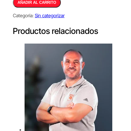
Alternative:
AÑADIR AL CARRITO
Model.
Choice
Categoría:
Sin categorizar
and
development
Productos relacionados
cantidad