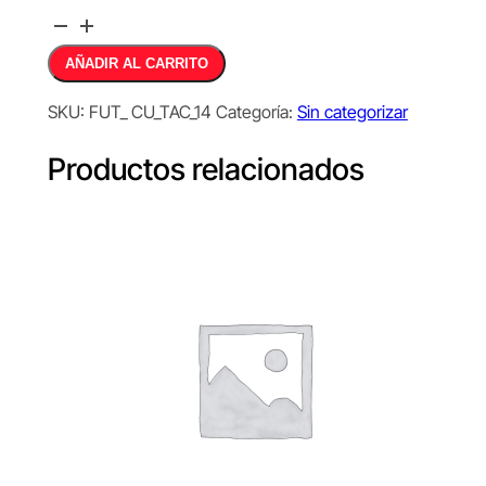
Curso
online
Alternative:
AÑADIR AL CARRITO
modelo
de
SKU:
FUT_ CU_TAC_14
Categoría:
Sin categorizar
juego
ofensivo:
Productos relacionados
mecanismos
de
ataque
cantidad