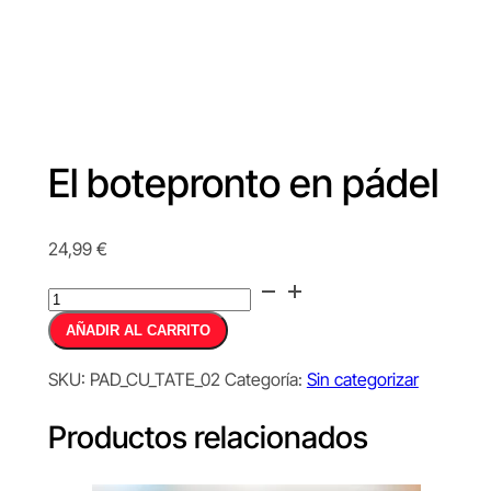
El botepronto en pádel
24,99
€
El
botepronto
Alternative:
AÑADIR AL CARRITO
en
pádel
SKU:
PAD_CU_TATE_02
Categoría:
Sin categorizar
cantidad
Productos relacionados