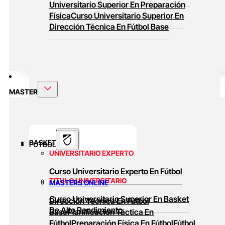
Universitario Superior En Preparación
Física
Curso Universitario Superior En
Dirección Técnica En Fútbol Base
MASTER
BASKET
FUTBOL
UNIVERSITARIO EXPERTO
Curso Universitario Experto En Fútbol
TITULO UNIVERSITARIO
MASTERS ONLINE
Curso Universitario Superior En Basket
Dirección Técnica En Fútbol
De Alto Rendimiento
Base
Planificación Táctica En
Fútbol
Preparación Física En Fútbol
Fútbol