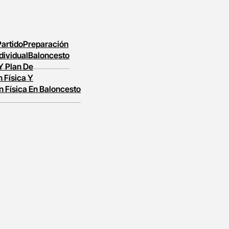
Partido
Preparación
dividual
Baloncesto
 Y Plan De
 Física Y
n Física En Baloncesto