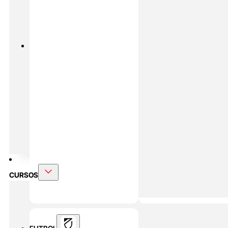
PADEL
MASTERS ONLINE
Preparación Física En Padel
Alto
Rendimiento En Padel
DOBLE MÁSTER
Alto Rendimiento Y Prepración Física
CURSOS