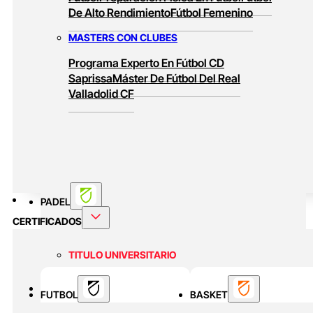
De Alto Rendimiento
Fútbol Femenino
MASTERS CON CLUBES
Programa Experto En Fútbol CD
Saprissa
Máster De Fútbol Del Real
Valladolid CF
PADEL
CERTIFICADOS
TITULO UNIVERSITARIO
Curso Universitario Técnico En Padel De
BASKET
FUTBOL
Alto Rendimiento
BASKET