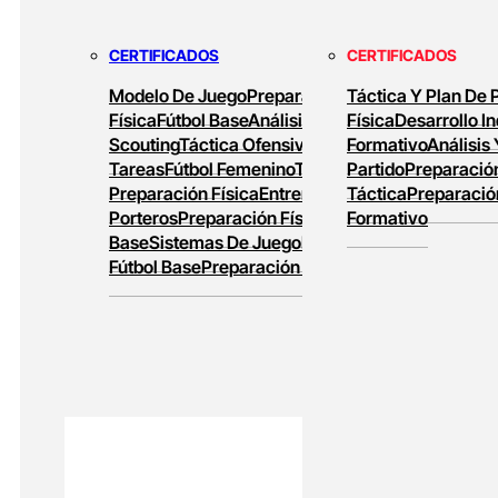
MASTERS ONLINE
CERTIFICADOS
CERTIFICADOS
Baloncesto Formativo
Preparación Física
Modelo De Juego
Preparación
Táctica Y Plan De 
En Baloncesto
Baloncesto De Alto
Física
Fútbol Base
Análisis Y
Física
Desarrollo In
Rendimiento
Scouting
Táctica Ofensiva
Diseño De
Formativo
Análisis
Tareas
Fútbol Femenino
Tareas De
Partido
Preparación
Preparación Física
Entrenamiento De
Táctica
Preparació
Porteros
Preparación Física En Fútbol
Formativo
Base
Sistemas De Juego
Entrenamiento En
Fútbol Base
Preparación Física Y Táctica