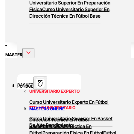
Universitario Superior En Preparación
Física
Curso Universitario Superior En
Dirección Técnica En Fútbol Base
MASTER
BASKET
FUTBOL
UNIVERSITARIO EXPERTO
Curso Universitario Experto En Fútbol
TITULO UNIVERSITARIO
MASTERS ONLINE
Curso Universitario Superior En Basket
Dirección Técnica En Fútbol
De Alto Rendimiento
Base
Planificación Táctica En
Fútbol
Preparación Física En Fútbol
Fútbol