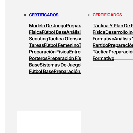
MASTERS ONLINE
CERTIFICADOS
CERTIFICADOS
Baloncesto Formativo
Preparación Física
Modelo De Juego
Preparación
Táctica Y Plan De 
En Baloncesto
Baloncesto De Alto
Física
Fútbol Base
Análisis Y
Física
Desarrollo In
Rendimiento
Scouting
Táctica Ofensiva
Diseño De
Formativo
Análisis
Tareas
Fútbol Femenino
Tareas De
Partido
Preparación
Preparación Física
Entrenamiento De
Táctica
Preparació
Porteros
Preparación Física En Fútbol
Formativo
Base
Sistemas De Juego
Entrenamiento En
Fútbol Base
Preparación Física Y Táctica