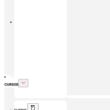
PADEL
MASTERS ONLINE
Preparación Física En Padel
Alto
Rendimiento En Padel
DOBLE MÁSTER
Alto Rendimiento Y Prepración Física
CURSOS