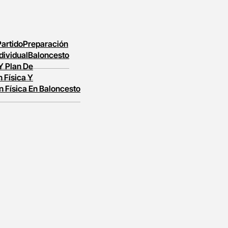
Partido
Preparación
dividual
Baloncesto
 Y Plan De
 Física Y
n Física En Baloncesto