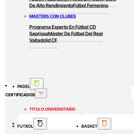
De Alto Rendimiento
Fútbol Femenino
MASTERS CON CLUBES
Programa Experto En Fútbol CD
Saprissa
Máster De Fútbol Del Real
Valladolid CF
PADEL
CERTIFICADOS
TITULO UNIVERSITARIO
Curso Universitario Técnico En Padel De
BASKET
FUTBOL
Alto Rendimiento
BASKET