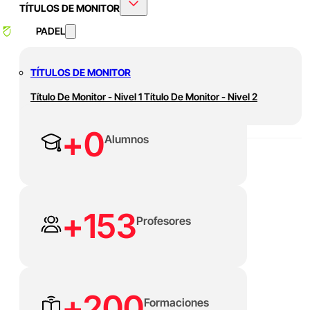
TÍTULOS DE MONITOR
PADEL
TÍTULOS DE MONITOR
Título De Monitor - Nivel 1
Título De Monitor - Nivel 2
+
0
Alumnos
EXCELENCIA, INNOVACIÓN Y PROGRESO
Escuela de
+
153
Formación Deportiva
Profesores
Descubre nuestra oferta académica: Títulos universitarios,
másters online y más de 100 cursos certificados.
+
200
Formaciones