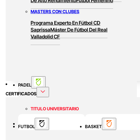
De Alto Rendimiento
Fútbol Femenino
MASTERS CON CLUBES
Programa Experto En Fútbol CD
Saprissa
Máster De Fútbol Del Real
Valladolid CF
PADEL
CERTIFICADOS
TITULO UNIVERSITARIO
Curso Universitario Técnico En Padel De
BASKET
FUTBOL
Alto Rendimiento
BASKET