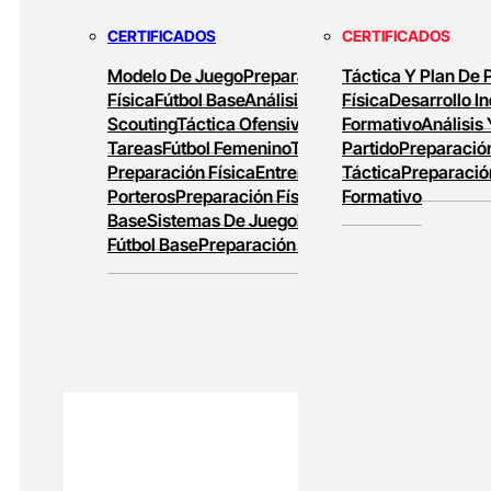
MASTERS ONLINE
CERTIFICADOS
CERTIFICADOS
Baloncesto Formativo
Preparación Física
Modelo De Juego
Preparación
Táctica Y Plan De 
En Baloncesto
Baloncesto De Alto
Física
Fútbol Base
Análisis Y
Física
Desarrollo In
Rendimiento
Scouting
Táctica Ofensiva
Diseño De
Formativo
Análisis
Tareas
Fútbol Femenino
Tareas De
Partido
Preparación
Preparación Física
Entrenamiento De
Táctica
Preparació
Porteros
Preparación Física En Fútbol
Formativo
Base
Sistemas De Juego
Entrenamiento En
Fútbol Base
Preparación Física Y Táctica