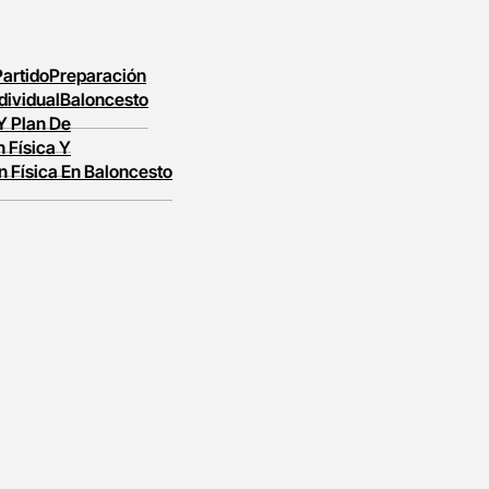
Partido
Preparación
dividual
Baloncesto
 Y Plan De
 Física Y
n Física En Baloncesto