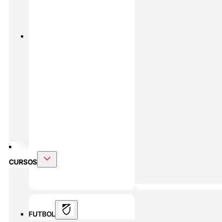
PADEL
MASTERS ONLINE
Preparación Física En Padel
Alto
Rendimiento En Padel
DOBLE MÁSTER
Alto Rendimiento Y Prepración Física
CURSOS
FUTBOL