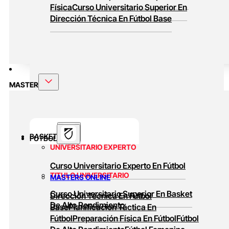
Física
Curso Universitario Superior En
Dirección Técnica En Fútbol Base
MASTER
BASKET
FUTBOL
UNIVERSITARIO EXPERTO
Curso Universitario Experto En Fútbol
TITULO UNIVERSITARIO
MASTERS ONLINE
Curso Universitario Superior En Basket
Dirección Técnica En Fútbol
De Alto Rendimiento
Base
Planificación Táctica En
Fútbol
Preparación Física En Fútbol
Fútbol