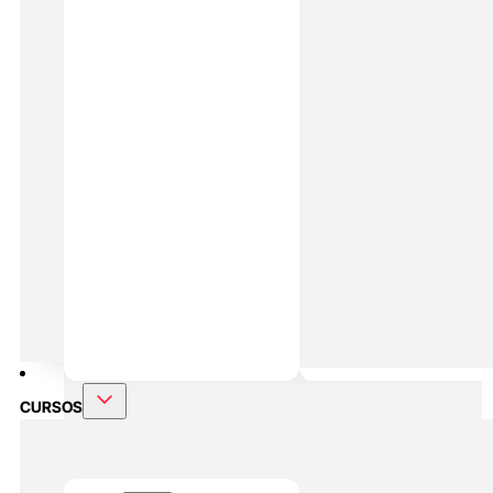
MASTERS ONLINE
Preparación Física En Padel
Alto
Rendimiento En Padel
DOBLE MÁSTER
Alto Rendimiento Y Prepración Física
CURSOS