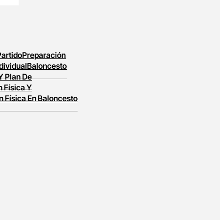
Partido
Preparación
dividual
Baloncesto
 Y Plan De
 Física Y
n Física En Baloncesto