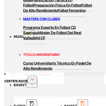
Fútbol
Preparación Física En Fútbol
Fútbol
De Alto Rendimiento
Fútbol Femenino
MASTERS CON CLUBES
Programa Experto En Fútbol CD
Saprissa
Máster De Fútbol Del Real
PADEL
Valladolid CF
TITULO UNIVERSITARIO
Curso Universitario Técnico En Padel De
Alto Rendimiento
CERTIFICADOS
BASKET
MASTERS ONLINE
FUTBOL
BASKET