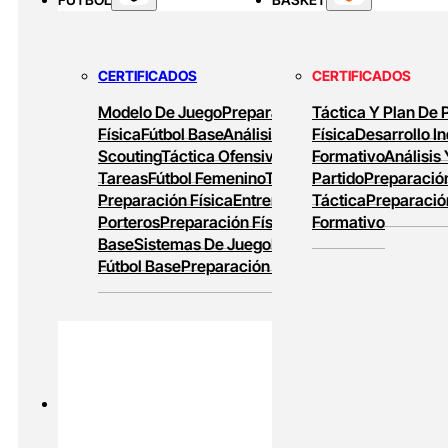
Baloncesto Formativo
Preparación Física
En Baloncesto
Baloncesto De Alto
Rendimiento
CERTIFICADOS
CERTIFICADOS
Modelo De Juego
Preparación
Táctica Y Plan De 
Física
Fútbol Base
Análisis Y
Física
Desarrollo In
Scouting
Táctica Ofensiva
Diseño De
Formativo
Análisis
Tareas
Fútbol Femenino
Tareas De
Partido
Preparación
Preparación Física
Entrenamiento De
Táctica
Preparació
Porteros
Preparación Física En Fútbol
Formativo
Base
Sistemas De Juego
Entrenamiento En
Fútbol Base
Preparación Física Y Táctica
PADEL