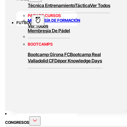
Técnica
Entrenamiento
Táctica
Ver Todos
PACK DE CURSOS
MEMBRESÍA DE FORMACIÓN
FUTBOL
Ver Todos
Membresía De Pádel
BOOTCAMPS
Bootcamp Girona FC
Bootcamp Real
Valladolid CF
Dépor Knowledge Days
CONGRESOS