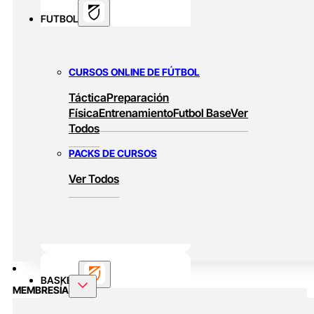
FUTBOL
CURSOS ONLINE DE FÚTBOL
Táctica
Preparación
Física
Entrenamiento
Futbol Base
Ver
Todos
PACKS DE CURSOS
Ver Todos
BASKET
MEMBRESÍA