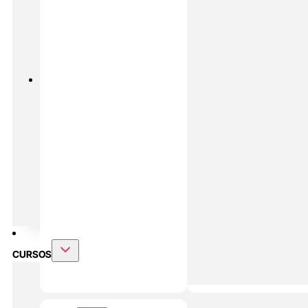
PADEL
MASTERS ONLINE
Preparación Física En Padel
Alto
Rendimiento En Padel
DOBLE MÁSTER
Alto Rendimiento Y Prepración Física
CURSOS