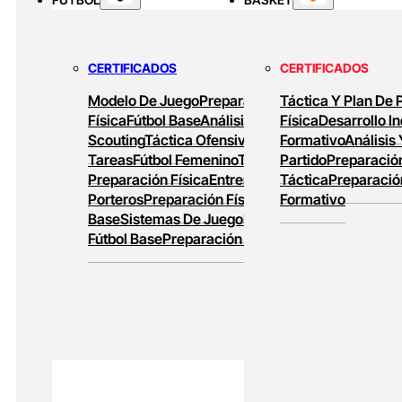
Alto Rendimiento
MASTERS ONLINE
CERTIFICADOS
CERTIFICADOS
Baloncesto Formativo
Preparación Física
Modelo De Juego
Preparación
Táctica Y Plan De 
En Baloncesto
Baloncesto De Alto
Física
Fútbol Base
Análisis Y
Física
Desarrollo In
Rendimiento
Scouting
Táctica Ofensiva
Diseño De
Formativo
Análisis
Tareas
Fútbol Femenino
Tareas De
Partido
Preparación
Preparación Física
Entrenamiento De
Táctica
Preparació
Porteros
Preparación Física En Fútbol
Formativo
Base
Sistemas De Juego
Entrenamiento En
Fútbol Base
Preparación Física Y Táctica