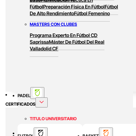
Fútbol
Preparación Física En Fútbol
Fútbol
De Alto Rendimiento
Fútbol Femenino
MASTERS CON CLUBES
Programa Experto En Fútbol CD
Saprissa
Máster De Fútbol Del Real
Valladolid CF
PADEL
CERTIFICADOS
TITULO UNIVERSITARIO
Curso Universitario Técnico En Padel De
BASKET
FUTBOL
BASKET