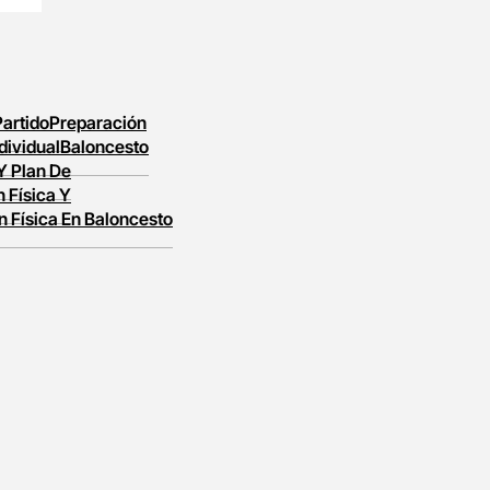
Partido
Preparación
dividual
Baloncesto
 Y Plan De
 Física Y
n Física En Baloncesto