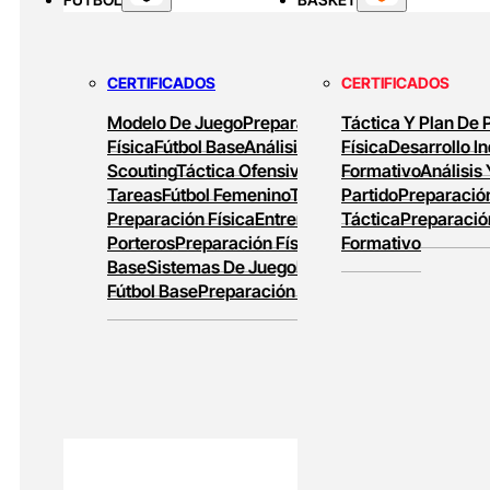
Alto Rendimiento
MASTERS ONLINE
CERTIFICADOS
CERTIFICADOS
Baloncesto Formativo
Preparación Física
Modelo De Juego
Preparación
Táctica Y Plan De 
En Baloncesto
Baloncesto De Alto
Física
Fútbol Base
Análisis Y
Física
Desarrollo In
Rendimiento
Scouting
Táctica Ofensiva
Diseño De
Formativo
Análisis
Tareas
Fútbol Femenino
Tareas De
Partido
Preparación
Preparación Física
Entrenamiento De
Táctica
Preparació
Porteros
Preparación Física En Fútbol
Formativo
Base
Sistemas De Juego
Entrenamiento En
Fútbol Base
Preparación Física Y Táctica