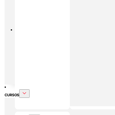
PADEL
MASTERS ONLINE
Preparación Física En Padel
Alto
Rendimiento En Padel
DOBLE MÁSTER
Alto Rendimiento Y Prepración Física
CURSOS