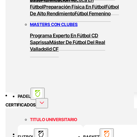
Fútbol
Preparación Física En Fútbol
Fútbol
De Alto Rendimiento
Fútbol Femenino
MASTERS CON CLUBES
Programa Experto En Fútbol CD
Saprissa
Máster De Fútbol Del Real
Valladolid CF
PADEL
CERTIFICADOS
TITULO UNIVERSITARIO
Curso Universitario Técnico En Padel De
BASKET
FUTBOL
BASKET