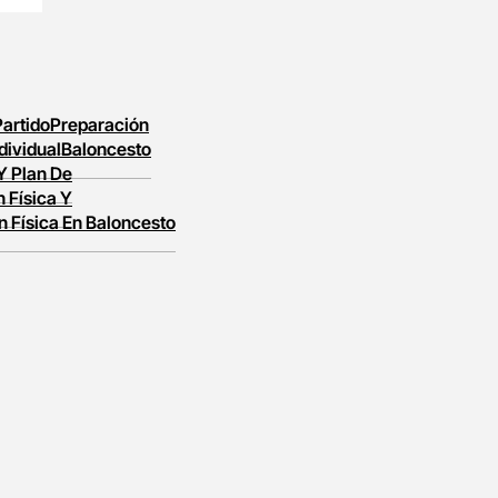
Partido
Preparación
dividual
Baloncesto
 Y Plan De
 Física Y
n Física En Baloncesto