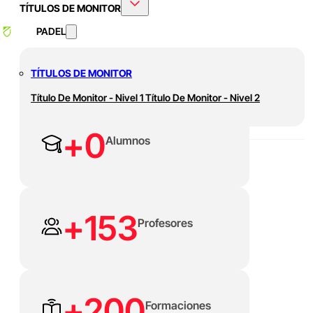
TÍTULOS DE MONITOR
PADEL
TÍTULOS DE MONITOR
Título De Monitor - Nivel 1
Título De Monitor - Nivel 2
+
0
Alumnos
EXCELENCIA, INNOVACIÓN Y PROGRESO
Escuela de
+
153
Formación Deportiva
Profesores
Descubre nuestra oferta académica: Títulos universitarios,
másters online y más de 100 cursos certificados.
+
200
Formaciones