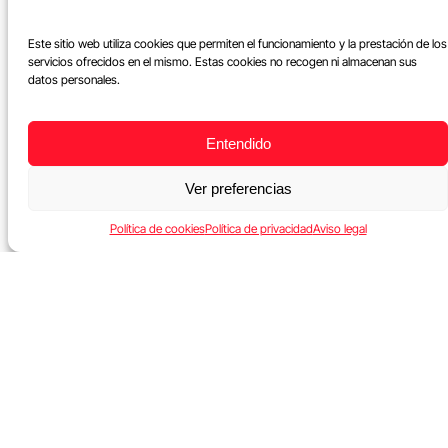
Un jugador recibe el balón.
Este sitio web utiliza cookies que permiten el funcionamiento y la prestación de los
Tiene tres opciones:
servicios ofrecidos en el mismo. Estas cookies no recogen ni almacenan sus
datos personales.
...
Entendido
Leer más
Ver preferencias
Política de cookies
Política de privacidad
Aviso legal