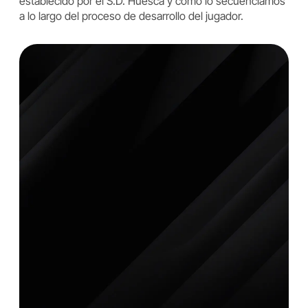
establecido por el S.D. Huesca y cómo lo secuenciamos
a lo largo del proceso de desarrollo del jugador.