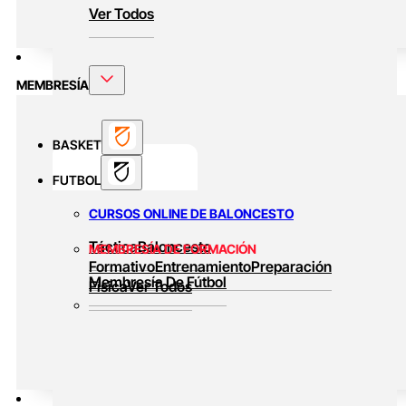
Ver Todos
MEMBRESÍA
BASKET
FUTBOL
CURSOS ONLINE DE BALONCESTO
Táctica
Baloncesto
MEMBRESÍA DE FORMACIÓN
Formativo
Entrenamiento
Preparación
Membresía De Fútbol
Física
Ver Todos