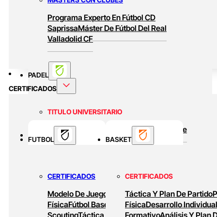
Programa Experto En Fútbol CD
Saprissa
Máster De Fútbol Del Real
Valladolid CF
PADEL
CERTIFICADOS
TITULO UNIVERSITARIO
Curso Universitario Técnico En Padel De
BASKET
FUTBOL
Alto Rendimiento
BASKET
MASTERS ONLINE
CERTIFICADOS
CERTIFICADOS
Baloncesto Formativo
Preparación Física
Modelo De Juego
Preparación
Táctica Y Plan De Partido
P
En Baloncesto
Baloncesto De Alto
Física
Fútbol Base
Análisis Y
Física
Desarrollo Individua
Rendimiento
Scouting
Táctica Ofensiva
Formativo
Diseño De
Análisis Y Plan 