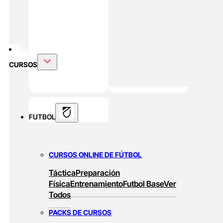
Rendimiento En Padel
DOBLE MÁSTER
Alto Rendimiento Y Prepración Física
CURSOS
FUTBOL
CURSOS ONLINE DE FÚTBOL
Táctica
Preparación
Física
Entrenamiento
Futbol Base
Ver
Todos
PACKS DE CURSOS