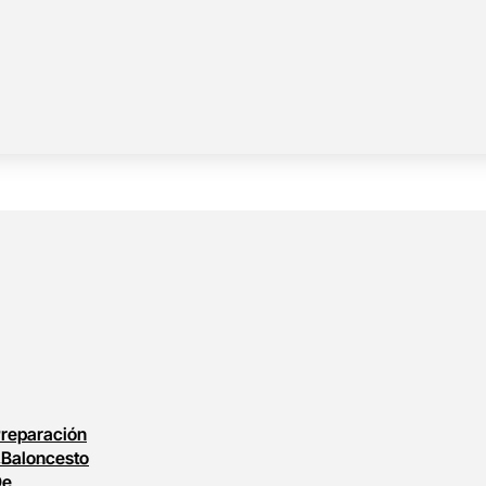
reparación
l
Baloncesto
De