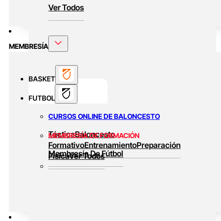
Ver Todos
MEMBRESÍA
BASKET
FUTBOL
CURSOS ONLINE DE BALONCESTO
Táctica
Baloncesto
MEMBRESÍA DE FORMACIÓN
Formativo
Entrenamiento
Preparación
Membresía De Fútbol
Física
Ver Todos