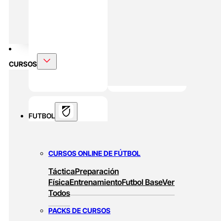
Rendimiento En Padel
DOBLE MÁSTER
Alto Rendimiento Y Prepración Física
CURSOS
FUTBOL
CURSOS ONLINE DE FÚTBOL
Táctica
Preparación
Física
Entrenamiento
Futbol Base
Ver
Todos
PACKS DE CURSOS