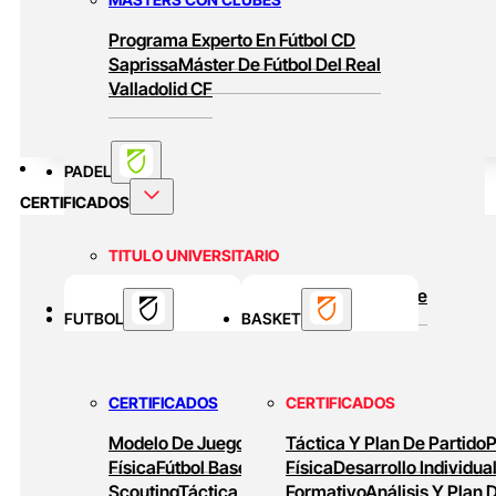
Programa Experto En Fútbol CD
Saprissa
Máster De Fútbol Del Real
Valladolid CF
PADEL
CERTIFICADOS
TITULO UNIVERSITARIO
Curso Universitario Técnico En Padel De
BASKET
FUTBOL
Alto Rendimiento
BASKET
MASTERS ONLINE
CERTIFICADOS
CERTIFICADOS
Baloncesto Formativo
Preparación Física
Modelo De Juego
Preparación
Táctica Y Plan De Partido
P
En Baloncesto
Baloncesto De Alto
Física
Fútbol Base
Análisis Y
Física
Desarrollo Individua
Rendimiento
Scouting
Táctica Ofensiva
Formativo
Diseño De
Análisis Y Plan 