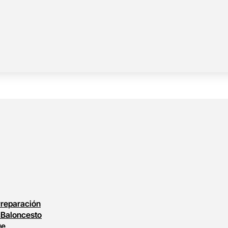
reparación
l
Baloncesto
De