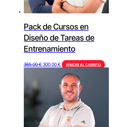
Pack de Cursos en
Diseño de Tareas de
Entrenamiento
El
El
365,00
€
300,00
€
AÑADIR AL CARRITO
precio
precio
original
actual
era:
es:
365,00 €.
300,00 €.