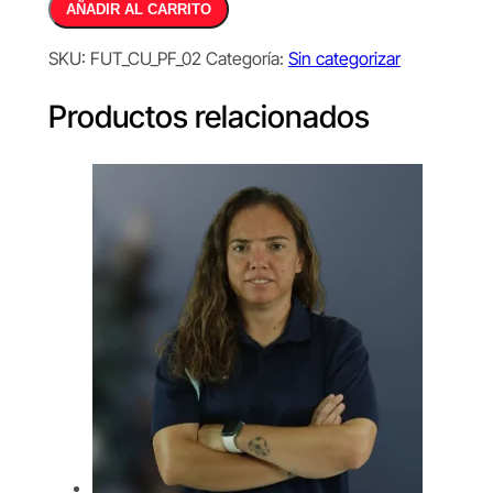
Alternative:
AÑADIR AL CARRITO
fuerza,
resistencia
SKU:
FUT_CU_PF_02
Categoría:
Sin categorizar
y
velocidad
Productos relacionados
en
el
fútbol
cantidad