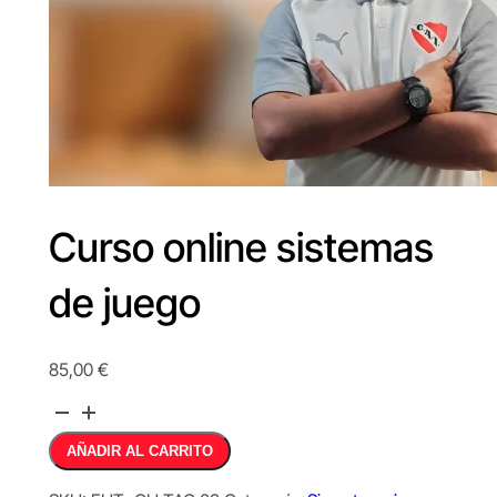
Curso online sistemas
de juego
85,00
€
Curso
online
Alternative:
AÑADIR AL CARRITO
sistemas
de