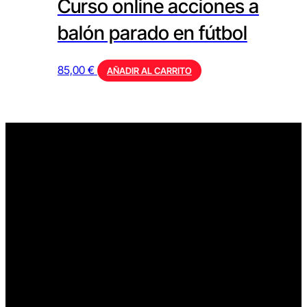
Curso online acciones a
balón parado en fútbol
85,00
€
AÑADIR AL CARRITO