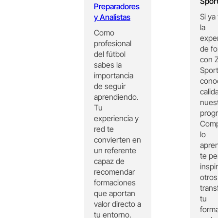
Spor
Preparadores
Si ya 
y Analistas
la
Como
exper
profesional
de f
del fútbol
con Z
sabes la
Sport
importancia
cono
de seguir
calid
aprendiendo.
nues
Tu
prog
experiencia y
Comp
red te
lo
convierten en
apre
un referente
te pe
capaz de
inspi
recomendar
otros
formaciones
trans
que aportan
tu
valor directo a
form
tu entorno.