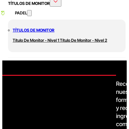
TÍTULOS DE MONITOR
PADEL
TÍTULOS DE MONITOR
Título De Monitor - Nivel 1
Título De Monitor - Nivel 2
Reco
nues
form
y rec
ingre
comi