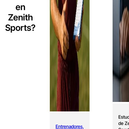
en
Zenith
Sports?
Estu
de Z
Entrenadores,