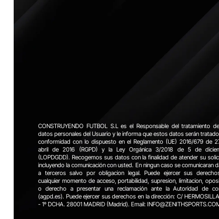
CONSTRUYENDO FUTBOL S.L es el Responsable del tratamiento de
datos personales del Usuario y le informa que estos datos serán tratad
conformidad con lo dispuesto en el Reglamento (UE) 2016/679 de 2
abril de 2016 (RGPD) y la Ley Orgánica 3/2018 de 5 de dicie
(LOPDGDD). Recogemos sus datos con la finalidad de atender su solic
incluyendo la comunicación con usted. En ningun caso se comunicaran 
a terceros salvo por obligacion legal. Puede ejercer sus derecho
cualquier momento de acceso, portabilidad, supresion, limitacion, opos
o derecho a presentar una reclamación ante la Autoridad de con
(agpd.es). Puede ejercer sus derechos en la dirección: C/ HERMOSILL
- 1º DCHA. 28001 MADRID (Madrid). Email: INFO@ZENITHSPORTS.CO