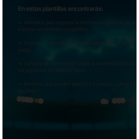
En estas plantillas encontrarás:
🔹 Formatos para registrar la información general del par
exponer el contexto competitivo.
🔹 Estructura clara para definir los planes de partido ant
juego.
🔹 Campos de observación sobre la intervención táctica
los jugadores en distintas fases.
🔹 Modelos que puedes adaptar a tu equipo, categoría y 
de juego.