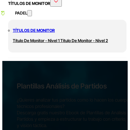
TÍTULOS DE MONITOR
PADEL
TÍTULOS DE MONITOR
Título De Monitor - Nivel 1
Título De Monitor - Nivel 2
Plantillas Análisis de Partidos
¿Quieres analizar tus partidos como lo hacen los cuerpo
técnicos profesionales?
Descarga gratis nuestro Ebook de Plantillas de Análisis 
Partidos y empieza a estructurar tu trabajo con criterio, 
y visión táctica.