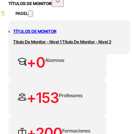
TÍTULOS DE MONITOR
PADEL
TÍTULOS DE MONITOR
Título De Monitor - Nivel 1
Título De Monitor - Nivel 2
+
0
Alumnos
EXCELENCIA, INNOVACIÓN Y PROGRESO
Escuela de
+
153
Formación Deportiva
Profesores
Descubre nuestra oferta académica: Títulos universitarios,
másters online y más de 100 cursos certificados.
+
200
Formaciones