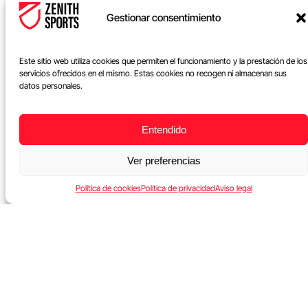
Gestionar consentimiento
Este sitio web utiliza cookies que permiten el funcionamiento y la prestación de los
servicios ofrecidos en el mismo. Estas cookies no recogen ni almacenan sus
datos personales.
Microciclo y Modelo de Juego: cómo diseñar un microcicl
Entendido
En el fútbol actual, el
modelo de juego
se ha convertido..
Ver preferencias
Leer más
Política de cookies
Política de privacidad
Aviso legal